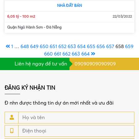
NHÀ ĐẤT BÁN
6,05 tỷ
-
100 m2
22/03/2022
Quận Ngũ Hành Sơn
-
Đà Nẵng
1
…
648
649
650
651
652
653
654
655
656
657
658
659
660
661
662
663
664
Liên hệ ngay để tư vấn
09090909090909
ĐĂNG KÝ NHẬN TIN
Đ nhn được thông tin dự án mới nhất và ưu đãi