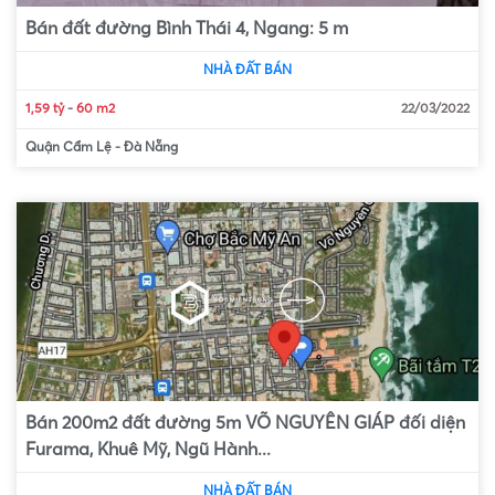
Bán đất đường Bình Thái 4, Ngang: 5 m
NHÀ ĐẤT BÁN
1,59 tỷ
-
60 m2
22/03/2022
Quận Cẩm Lệ
-
Đà Nẵng
Bán 200m2 đất đường 5m VÕ NGUYÊN GIÁP đối diện
Furama, Khuê Mỹ, Ngũ Hành...
NHÀ ĐẤT BÁN