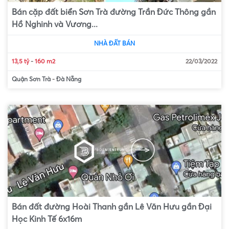
Bán cặp đất biển Sơn Trà đường Trần Đức Thông gần
Hồ Nghinh và Vương...
NHÀ ĐẤT BÁN
13,5 tỷ
-
160 m2
22/03/2022
Quận Sơn Trà
-
Đà Nẵng
Bán đất đường Hoài Thanh gần Lê Văn Hưu gần Đại
Học Kinh Tế 6x16m