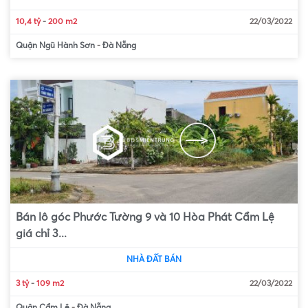
10,4 tỷ
-
200 m2
22/03/2022
Quận Ngũ Hành Sơn
-
Đà Nẵng
Bán lô góc Phước Tường 9 và 10 Hòa Phát Cẩm Lệ
giá chỉ 3...
NHÀ ĐẤT BÁN
3 tỷ
-
109 m2
22/03/2022
Quận Cẩm Lệ
-
Đà Nẵng