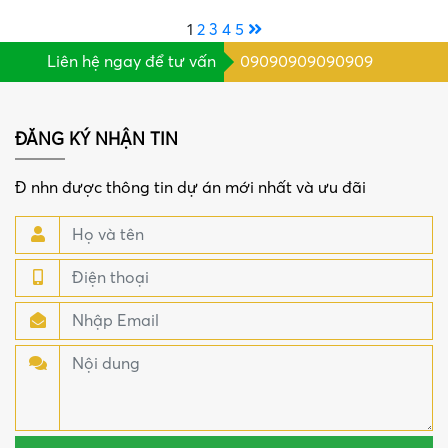
1
2
3
4
5
Liên hệ ngay để tư vấn
09090909090909
ĐĂNG KÝ NHẬN TIN
Đ nhn được thông tin dự án mới nhất và ưu đãi