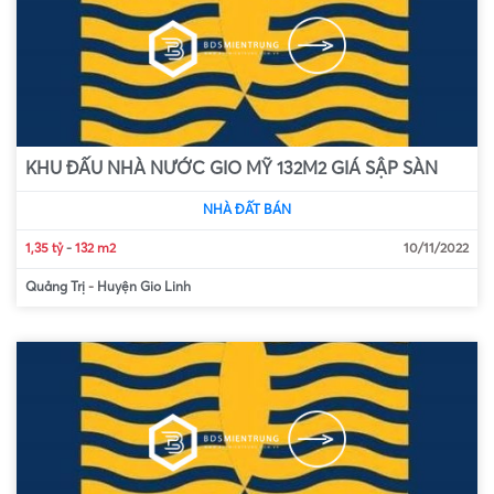
KHU ĐẤU NHÀ NƯỚC GIO MỸ 132M2 GIÁ SẬP SÀN
NHÀ ĐẤT BÁN
1,35 tỷ
-
132 m2
10/11/2022
Quảng Trị
-
Huyện Gio Linh