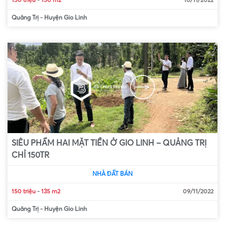
150 triệu
-
150 m2
10/11/2022
Quảng Trị
-
Huyện Gio Linh
SIÊU PHẨM HAI MẶT TIỀN Ở GIO LINH – QUẢNG TRỊ
CHỈ 150TR
NHÀ ĐẤT BÁN
150 triệu
-
135 m2
09/11/2022
Quảng Trị
-
Huyện Gio Linh