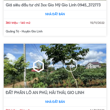
Giá siêu đầu tư chỉ 3xx Gio Mỹ Gio Linh 0945_372773
NHÀ ĐẤT BÁN
380 triệu
-
140 m2
15/11/2022
Quảng Trị
-
Huyện Gio Linh
ĐẤT PHÂN LÔ AN PHÚ, HẢI THÁI, GIO LINH
NHÀ ĐẤT BÁN