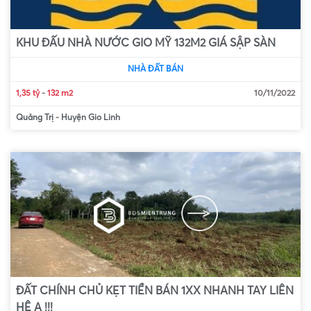
KHU ĐẤU NHÀ NƯỚC GIO MỸ 132M2 GIÁ SẬP SÀN
NHÀ ĐẤT BÁN
1,35 tỷ
-
132 m2
10/11/2022
Quảng Trị
-
Huyện Gio Linh
ĐẤT CHÍNH CHỦ KẸT TIỀN BÁN 1XX NHANH TAY LIÊN
HỆ Ạ !!!