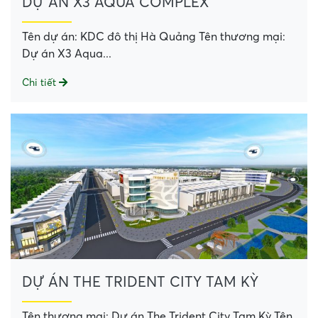
DỰ ÁN X3 AQUA COMPLEX
Tên dự án: KDC đô thị Hà Quảng Tên thương mại:
Dự án X3 Aqua...
Chi tiết
DỰ ÁN THE TRIDENT CITY TAM KỲ
Tên thương mại: Dự án The Trident City Tam Kỳ Tên