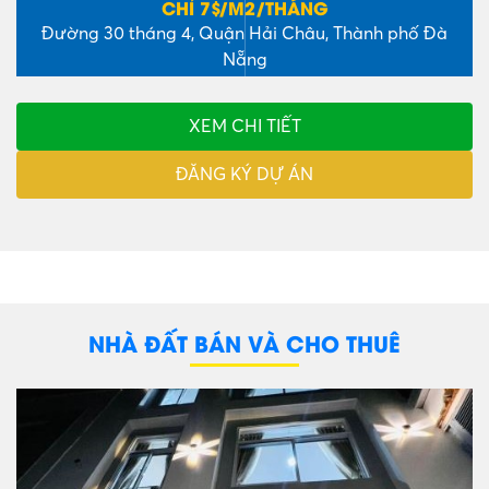
CHỈ 11$/M2/THÁNG
Số 77 Nguyễn Du – Thạch Thang – Hải Châu – Đà
Nẵng
XEM CHI TIẾT
ĐĂNG KÝ DỰ ÁN
NHÀ ĐẤT BÁN VÀ CHO THUÊ