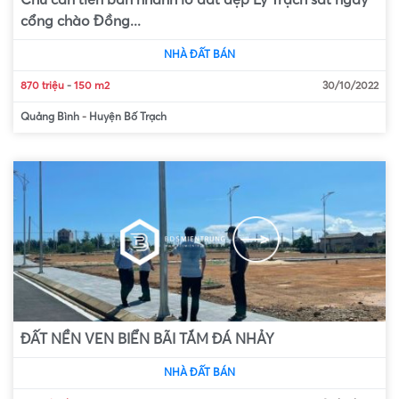
Chủ cần tiền bán nhanh lô đất đẹp Lý Trạch sát ngay
cổng chào Đồng...
NHÀ ĐẤT BÁN
870 triệu
-
150 m2
30/10/2022
Quảng Bình
-
Huyện Bố Trạch
ĐẤT NỀN VEN BIỂN BÃI TẮM ĐÁ NHẢY
NHÀ ĐẤT BÁN