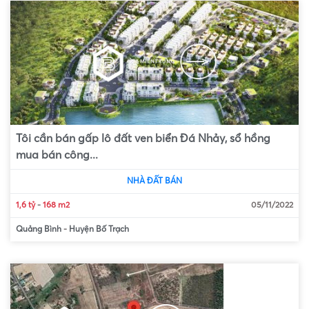
Tôi cần bán gấp lô đất ven biển Đá Nhảy, sổ hồng
mua bán công...
NHÀ ĐẤT BÁN
1,6 tỷ
-
168 m2
05/11/2022
Quảng Bình
-
Huyện Bố Trạch