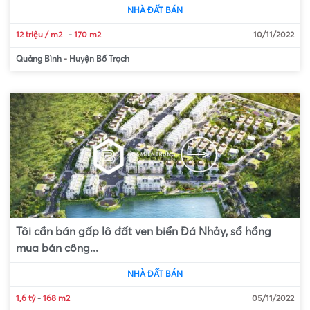
NHÀ ĐẤT BÁN
12 triệu / m2
-
170 m2
10/11/2022
Quảng Bình
-
Huyện Bố Trạch
Tôi cần bán gấp lô đất ven biển Đá Nhảy, sổ hồng
mua bán công...
NHÀ ĐẤT BÁN
1,6 tỷ
-
168 m2
05/11/2022