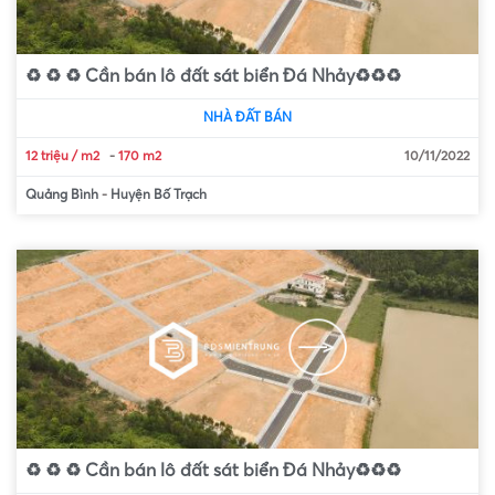
♻️ ♻️ ♻️ Cần bán lô đất sát biển Đá Nhảy♻️♻️♻️
NHÀ ĐẤT BÁN
12 triệu / m2
-
170 m2
10/11/2022
Quảng Bình
-
Huyện Bố Trạch
♻️ ♻️ ♻️ Cần bán lô đất sát biển Đá Nhảy♻️♻️♻️