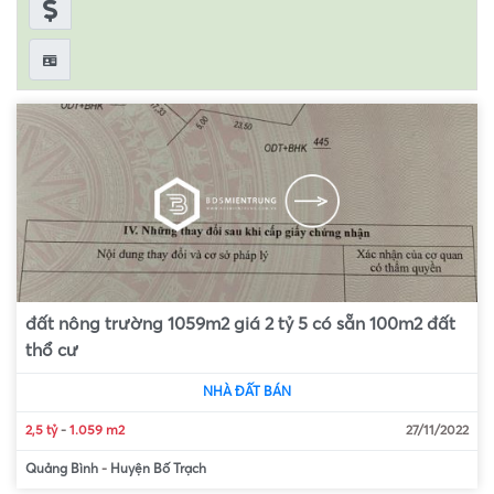
đất nông trường 1059m2 giá 2 tỷ 5 có sẵn 100m2 đất
thổ cư
NHÀ ĐẤT BÁN
2,5 tỷ
-
1.059 m2
27/11/2022
Quảng Bình
-
Huyện Bố Trạch