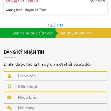
9,9 triệu / m2
-
150 m2
30/10/2022
Quảng Bình
-
Huyện Bố Trạch
1
2
3
4
Liên hệ ngay để tư vấn
09090909090909
ĐĂNG KÝ NHẬN TIN
Đ nhn được thông tin dự án mới nhất và ưu đãi