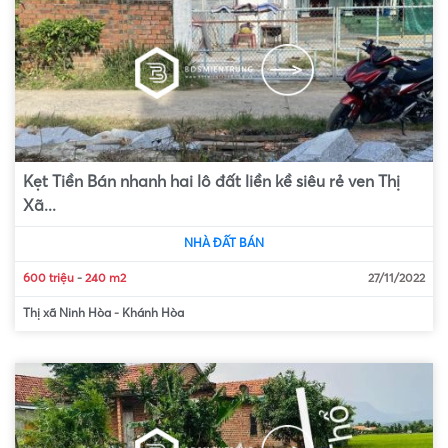
Kẹt Tiền Bán nhanh hai lô đất liền kề siêu rẻ ven Thị
Xã...
NHÀ ĐẤT BÁN
600 triệu
-
240 m2
27/11/2022
Thị xã Ninh Hòa
-
Khánh Hòa