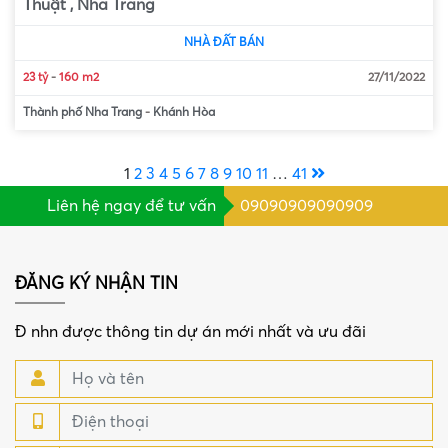
Thuật , Nha Trang
NHÀ ĐẤT BÁN
23 tỷ
-
160 m2
27/11/2022
Thành phố Nha Trang
-
Khánh Hòa
1
2
3
4
5
6
7
8
9
10
11
…
41
Liên hệ ngay để tư vấn
09090909090909
ĐĂNG KÝ NHẬN TIN
Đ nhn được thông tin dự án mới nhất và ưu đãi