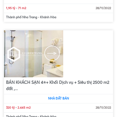
1,95 tỷ
-
71 m2
28/11/2022
Thành phố Nha Trang
-
Khánh Hòa
BÁN KHÁCH SẠN 4⭐️+ Khối Dịch vụ + Siêu thị 2500 m2
đất ,...
NHÀ ĐẤT BÁN
320 tỷ
-
2.445 m2
28/11/2022
Thành phố Nha Trang
-
Khánh Hòa