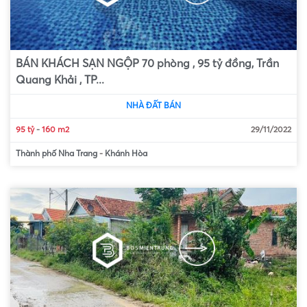
BÁN KHÁCH SẠN NGỘP 70 phòng , 95 tỷ đồng, Trần
Quang Khải , TP...
NHÀ ĐẤT BÁN
95 tỷ
-
160 m2
29/11/2022
Thành phố Nha Trang
-
Khánh Hòa