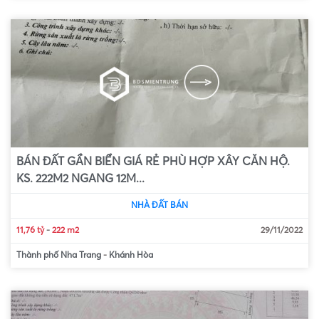
BÁN ĐẤT GẦN BIỂN GIÁ RẺ PHÙ HỢP XÂY CĂN HỘ.
KS. 222M2 NGANG 12M...
NHÀ ĐẤT BÁN
11,76 tỷ
-
222 m2
29/11/2022
Thành phố Nha Trang
-
Khánh Hòa