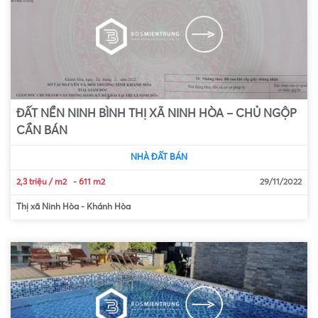
ĐẤT NỀN NINH BÌNH THỊ XÃ NINH HÒA – CHỦ NGỘP
CẦN BÁN
NHÀ ĐẤT BÁN
2,3 triệu / m2
-
611 m2
29/11/2022
Thị xã Ninh Hòa
-
Khánh Hòa