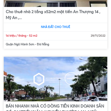
Cho thuê nhà 2 tầng x52m2 mặt tiền An Thượng 14 ,
Mỹ An ,...
NHÀ ĐẤT CHO THUÊ
14 triệu / tháng
-
52 m2
29/11/2022
Quận Ngũ Hành Sơn
-
Đà Nẵng
BÁN NHANH NHÀ CÓ DÒNG TIỀN KINH DOANH SẲN