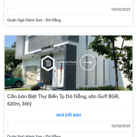
-
13/02/2023
Quận Ngũ Hành Sơn
-
Đà Nẵng
Cần bán Biệt Thự Biển Tp Đà Nẵng, sân Gofl BGR,
620m, 36tỷ
NHÀ ĐẤT BÁN
-
12/02/2023
Quận Ngũ Hành Sơn
-
Đà Nẵng