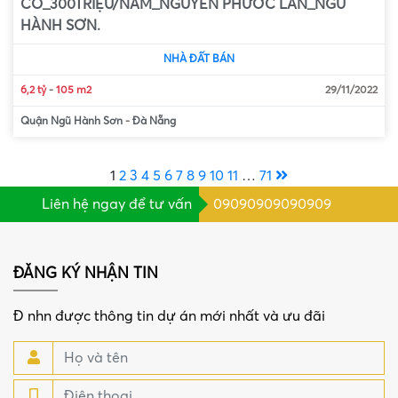
CÓ_300TRIỆU/NĂM_NGUYỄN PHƯỚC LAN_NGŨ
HÀNH SƠN.
NHÀ ĐẤT BÁN
6,2 tỷ
-
105 m2
29/11/2022
Quận Ngũ Hành Sơn
-
Đà Nẵng
1
2
3
4
5
6
7
8
9
10
11
…
71
Liên hệ ngay để tư vấn
09090909090909
ĐĂNG KÝ NHẬN TIN
Đ nhn được thông tin dự án mới nhất và ưu đãi