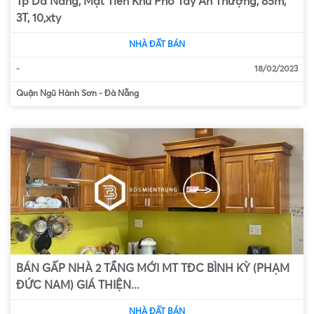
Tp Đà Nẵng, Mặt Tiền Khu Phố Tây An Thượng, 85m,
3T, 10,xty
NHÀ ĐẤT BÁN
-
18/02/2023
Quận Ngũ Hành Sơn
-
Đà Nẵng
BÁN GẤP NHÀ 2 TẦNG MỚI MT TĐC BÌNH KỲ (PHẠM
ĐỨC NAM) GIÁ THIỆN...
NHÀ ĐẤT BÁN