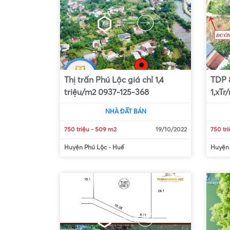
Thị trấn Phú Lộc giá chỉ 1,4
TDP 8
triệu/m2 0937-125-368
1,xT
NHÀ ĐẤT BÁN
750 triệu
-
509 m2
19/10/2022
750 tr
Huyện Phú Lộc
-
Huế
Huyện