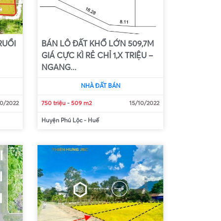
RUỒI
BÁN LÔ ĐẤT KHỔ LỚN 509,7M
GIÁ CỰC KÌ RẺ CHỈ 1,X TRIỆU –
NGANG...
NHÀ ĐẤT BÁN
10/2022
750 triệu
-
509 m2
15/10/2022
Huyện Phú Lộc
-
Huế