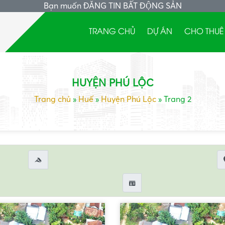
Bạn muốn
ĐĂNG TIN BẤT ĐỘNG SẢN
TRANG CHỦ
DỰ ÁN
CHO THUÊ
HUYỆN PHÚ LỘC
Trang chủ
»
Huế
»
Huyện Phú Lộc
»
Trang 2