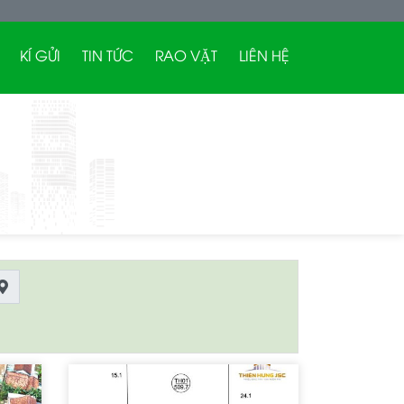
KÍ GỬI
TIN TỨC
RAO VẶT
LIÊN HỆ