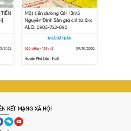
 TIỀN
Mặt tiền đường QH 13m5
HỊ
Nguyễn Đình Sản giá chỉ từ 6xx
ALO: 0905-722-090
NHÀ ĐẤT BÁN
10/2022
620 triệu
-
129 m2
09/10/2022
Huyện Phú Lộc
-
Huế
IÊN KẾT MẠNG XÃ HỘI