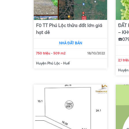
F0 TT Phú Lộc thửa đất lớn giá
ĐẤT 
hạt dẻ
– KH
☎️07
NHÀ ĐẤT BÁN
750 triệu
-
509 m2
18/10/2022
2,1 tri
Huyện Phú Lộc
-
Huế
Huyện