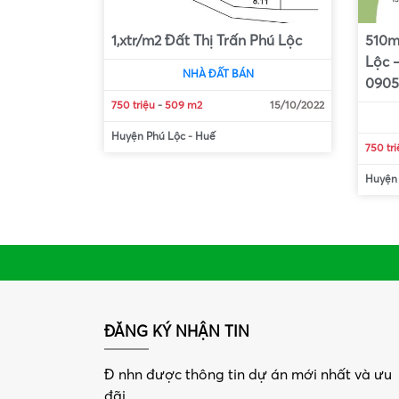
1,xtr/m2 Đất Thị Trấn Phú Lộc
510m2
Lộc –
NHÀ ĐẤT BÁN
0905
750 triệu
-
509 m2
15/10/2022
Huyện Phú Lộc
-
Huế
750 tr
Huyện
ĐĂNG KÝ NHẬN TIN
Đ nhn được thông tin dự án mới nhất và ưu
đãi