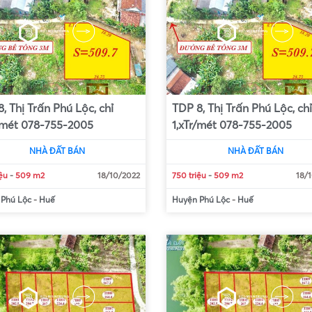
, Thị Trấn Phú Lộc, chỉ
TDP 8, Thị Trấn Phú Lộc, chỉ
r/mét 078-755-2005
1,xTr/mét 078-755-2005
NHÀ ĐẤT BÁN
NHÀ ĐẤT BÁN
iệu
-
509 m2
18/10/2022
750 triệu
-
509 m2
18/
 Phú Lộc
-
Huế
Huyện Phú Lộc
-
Huế