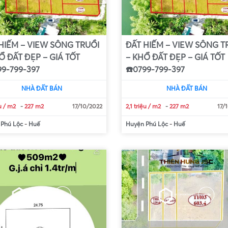
HIẾM – VIEW SÔNG TRUỒI
ĐẤT HIẾM – VIEW SÔNG T
Ổ ĐẤT ĐẸP – GIÁ TỐT
– KHỔ ĐẤT ĐẸP – GIÁ TỐT
99-799-397
☎️0799-799-397
NHÀ ĐẤT BÁN
NHÀ ĐẤT BÁN
ệu / m2
-
227 m2
17/10/2022
2,1 triệu / m2
-
227 m2
17/
 Phú Lộc
-
Huế
Huyện Phú Lộc
-
Huế