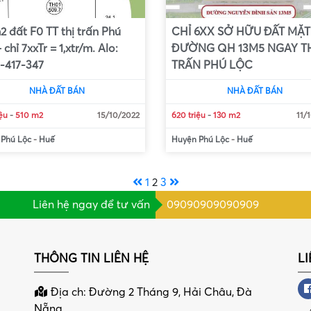
 đất F0 TT thị trấn Phú
CHỈ 6XX SỞ HỮU ĐẤT MẶT
 chỉ 7xxTr = 1,xtr/m. Alo:
ĐƯỜNG QH 13M5 NGAY T
-417-347
TRẤN PHÚ LỘC
NHÀ ĐẤT BÁN
NHÀ ĐẤT BÁN
iệu
-
510 m2
15/10/2022
620 triệu
-
130 m2
11/
 Phú Lộc
-
Huế
Huyện Phú Lộc
-
Huế
1
2
3
Liên hệ ngay để tư vấn
09090909090909
THÔNG TIN LIÊN HỆ
L
Địa ch: Đường 2 Tháng 9, Hải Châu, Đà
Nẵng