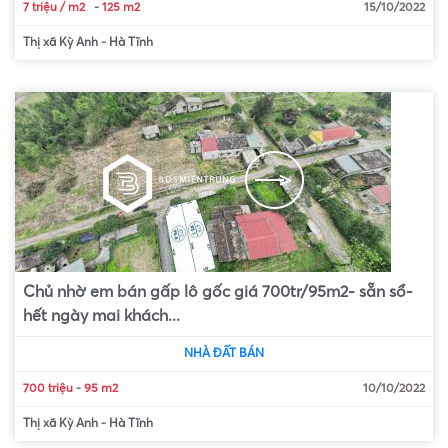
7 triệu / m2
-
125 m2
15/10/2022
Thị xã Kỳ Anh
-
Hà Tĩnh
Chủ nhờ em bán gấp lô gốc giá 700tr/95m2- sẵn sổ-
hết ngày mai khách...
NHÀ ĐẤT BÁN
700 triệu
-
95 m2
10/10/2022
Thị xã Kỳ Anh
-
Hà Tĩnh