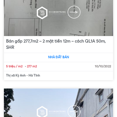
Bán gấp 277,7m2 – 2 mặt tiền 12m – cách QL1A 50m,
SHR
NHÀ ĐẤT BÁN
5 triệu / m2
-
277 m2
10/10/2022
Thị xã Kỳ Anh
-
Hà Tĩnh