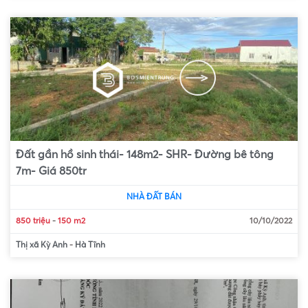
Đất gần hồ sinh thái- 148m2- SHR- Đường bê tông
7m- Giá 850tr
NHÀ ĐẤT BÁN
850 triệu
-
150 m2
10/10/2022
Thị xã Kỳ Anh
-
Hà Tĩnh