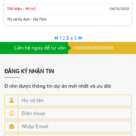
750 triệu
-
99 m2
08/10/2022
Thị xã Kỳ Anh
-
Hà Tĩnh
1
2
3
4
5
Liên hệ ngay để tư vấn
09090909090909
ĐĂNG KÝ NHẬN TIN
Đ nhn được thông tin dự án mới nhất và ưu đãi