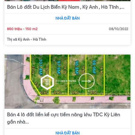
Bán Lô đất Du Lịch Biển Kỳ Nam , Kỳ Anh , Hà Tĩnh ,...
NHÀ ĐẤT BÁN
860 triệu
-
150 m2
08/10/2022
Thị xã Kỳ Anh
-
Hà Tĩnh
Bán 4 lô đất liền kề cực tiềm năng khu TĐC Kỳ Liên
gần nhà...
NHÀ ĐẤT BÁN