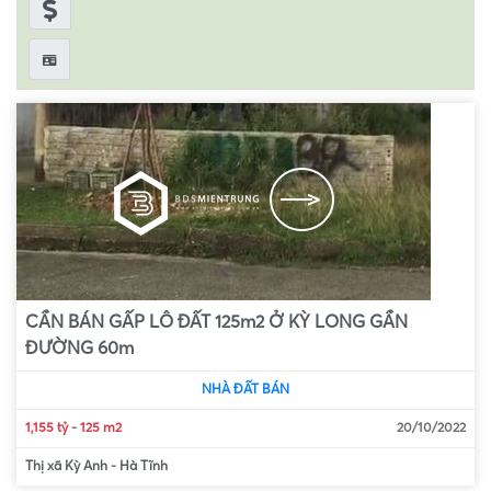
CẦN BÁN GẤP LÔ ĐẤT 125m2 Ở KỲ LONG GẦN
ĐƯỜNG 60m
NHÀ ĐẤT BÁN
1,155 tỷ
-
125 m2
20/10/2022
Thị xã Kỳ Anh
-
Hà Tĩnh