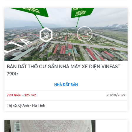
BÁN ĐẤT THỔ CƯ GẦN NHÀ MÁY XE ĐIỆN VINFAST
790tr
NHÀ ĐẤT BÁN
790 triệu
-
125 m2
20/10/2022
Thị xã Kỳ Anh
-
Hà Tĩnh