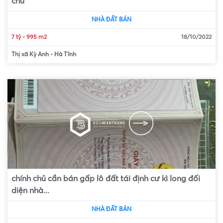
chủ
NHÀ ĐẤT BÁN
7 tỷ
-
995 m2
18/10/2022
Thị xã Kỳ Anh
-
Hà Tĩnh
chính chủ cần bán gấp lô đất tái định cư kì long đối
diện nhà...
NHÀ ĐẤT BÁN