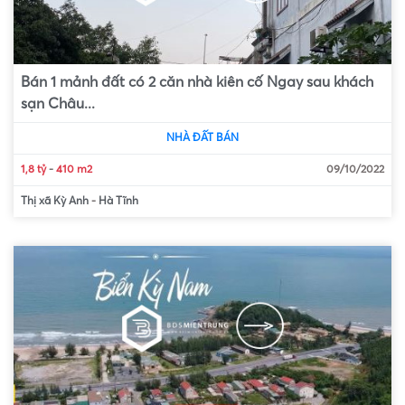
Bán 1 mảnh đất có 2 căn nhà kiên cố Ngay sau khách
sạn Châu...
NHÀ ĐẤT BÁN
1,8 tỷ
-
410 m2
09/10/2022
Thị xã Kỳ Anh
-
Hà Tĩnh