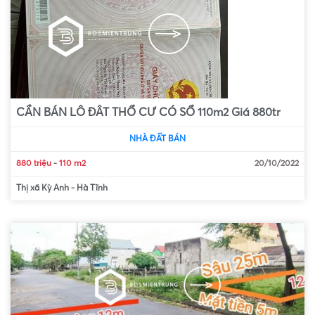
CẦN BÁN LÔ ĐÂT THỔ CƯ CÓ SỔ 110m2 Giá 880tr
NHÀ ĐẤT BÁN
880 triệu
-
110 m2
20/10/2022
Thị xã Kỳ Anh
-
Hà Tĩnh