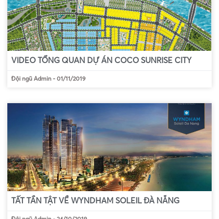
VIDEO TỔNG QUAN DỰ ÁN COCO SUNRISE CITY
Đội ngũ Admin
-
01/11/2019
TẤT TẦN TẬT VỀ WYNDHAM SOLEIL ĐÀ NẴNG