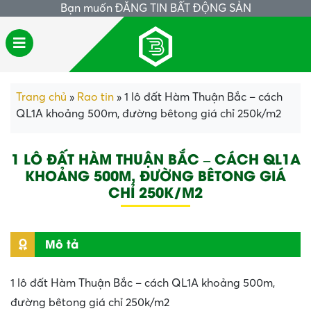
Bạn muốn
ĐĂNG TIN BẤT ĐỘNG SẢN
Trang chủ
»
Rao tin
»
1 lô đất Hàm Thuận Bắc – cách
QL1A khoảng 500m, đường bêtong giá chỉ 250k/m2
1 LÔ ĐẤT HÀM THUẬN BẮC – CÁCH QL1A
KHOẢNG 500M, ĐƯỜNG BÊTONG GIÁ
CHỈ 250K/M2
Mô tả
1 lô đất Hàm Thuận Bắc – cách QL1A khoảng 500m,
đường bêtong giá chỉ 250k/m2