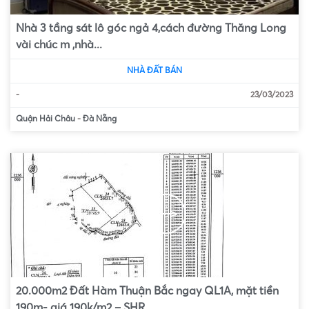
Nhà 3 tầng sát lô góc ngả 4,cách đường Thăng Long
vài chúc m ,nhà...
NHÀ ĐẤT BÁN
-
23/03/2023
Quận Hải Châu
-
Đà Nẵng
20.000m2 Đất Hàm Thuận Bắc ngay QL1A, mặt tiền
190m- giá 190k/m2 – SHR