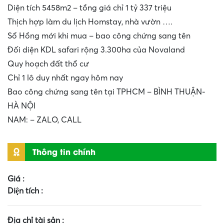
Diện tích 5458m2 – tồng giá chỉ 1 tỷ 337 triệu
Thịch hợp làm du lịch Homstay, nhà vườn ….
Sổ Hồng mới khi mua – bao công chứng sang tên
Đối diện KDL safari rộng 3.300ha của Novaland
Quy hoạch đất thổ cư
Chỉ 1 lô duy nhất ngay hôm nay
Bao công chứng sang tên tại TPHCM – BÌNH THUẬN-
HÀ NỘI
NAM: – ZALO, CALL
Thông tin chính
Giá :
Diện tích :
Địa chỉ tài sản :