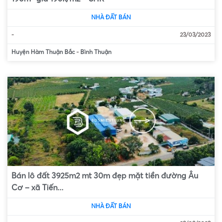
NHÀ ĐẤT BÁN
-
23/03/2023
Huyện Hàm Thuận Bắc
-
Bình Thuận
Bán lô đất 3925m2 mt 30m đẹp mặt tiền đường Âu
Cơ – xã Tiến...
NHÀ ĐẤT BÁN