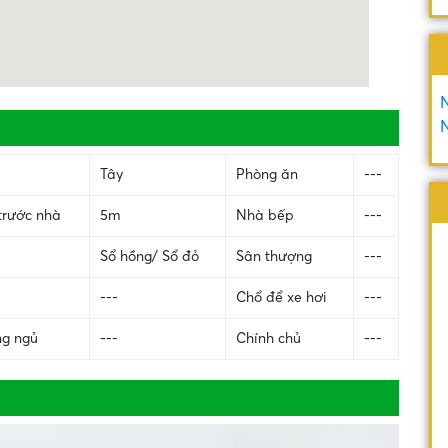
N
N
Tây
Phòng ăn
---
trước nhà
5m
Nhà bếp
---
Sổ hồng/ Sổ đỏ
Sân thượng
---
---
Chổ để xe hơi
---
ng ngủ
---
Chính chủ
---