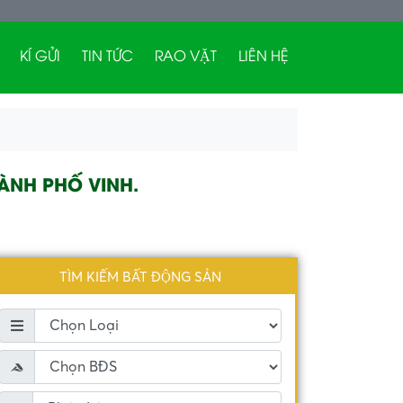
KÍ GỬI
TIN TỨC
RAO VẶT
LIÊN HỆ
HÀNH PHỐ VINH.
TÌM KIẾM BẤT ĐỘNG SẢN