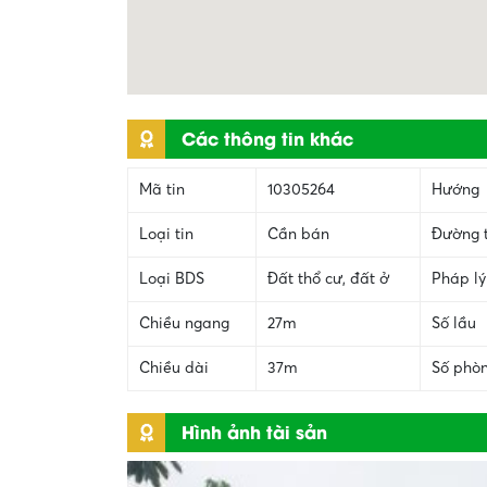
Các thông tin khác
Mã tin
10305264
Hướng
Loại tin
Cần bán
Đường 
Loại BDS
Đất thổ cư, đất ở
Pháp lý
Chiều ngang
27m
Số lầu
Chiều dài
37m
Số phò
Hình ảnh tài sản