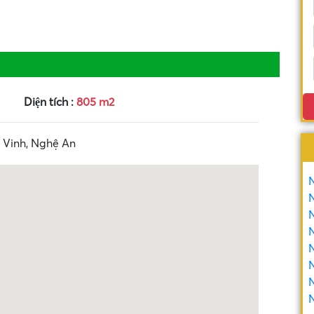
Diện tích :
805 m2
 Vinh, Nghệ An
N
N
N
N
N
N