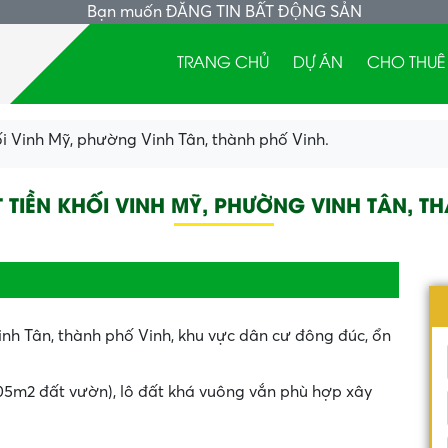
Bạn muốn
ĐĂNG TIN BẤT ĐỘNG SẢN
TRANG CHỦ
DỰ ÁN
CHO THUÊ
ối Vinh Mỹ, phường Vinh Tân, thành phố Vinh.
 TIỀN KHỐI VINH MỸ, PHƯỜNG VINH TÂN, T
Vinh Tân, thành phố Vinh, khu vực dân cư đông đúc, ổn
405m2 đất vườn), lô đất khá vuông vắn phù hợp xây