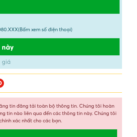
947.080.XXX(Bấm xem số điện thoại)
 này
 giá
ăng tin đăng tải toàn bộ thông tin. Chúng tôi hoàn
g tin nào liên qua đến các thông tin này. Chúng tôi
chính xác nhất cho các bạn.