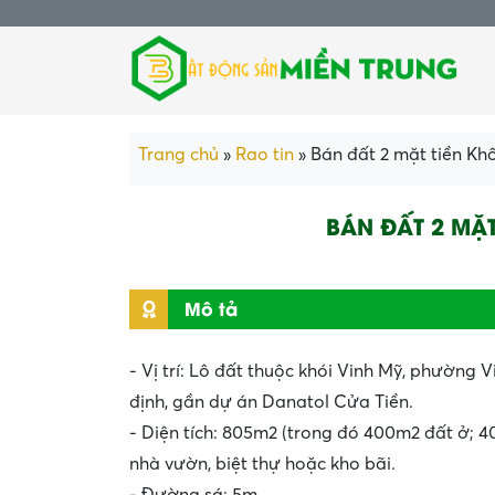
Trang chủ
»
Rao tin
»
Bán đất 2 mặt tiền Kh
BÁN ĐẤT 2 MẶT
Mô tả
- Vị trí: Lô đất thuộc khói Vinh Mỹ, phường 
định, gần dự án Danatol Cửa Tiền.
- Diện tích: 805m2 (trong đó 400m2 đất ở; 
nhà vườn, biệt thự hoặc kho bãi.