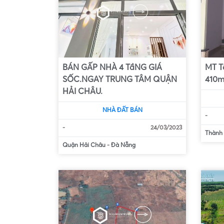
BÁN GẤP NHÀ 4 TầNG GIÁ
MT T
SỐC.NGAY TRUNG TÂM QUẬN
410m
HẢI CHÂU.
NHÀ ĐẤT BÁN
-
-
24/03/2023
Thành 
Quận Hải Châu
-
Đà Nẵng