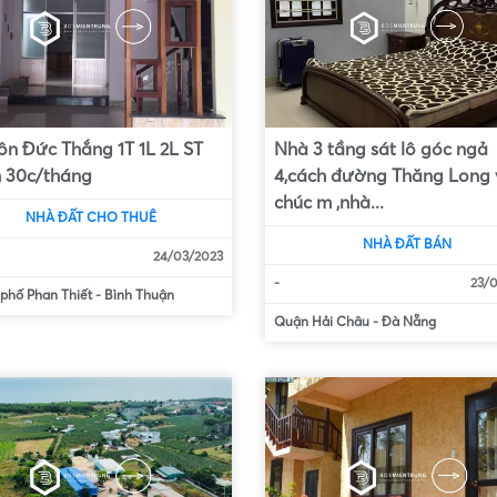
ôn Đức Thắng 1T 1L 2L ST
Nhà 3 tầng sát lô góc ngả
 30c/tháng
4,cách đường Thăng Long 
chúc m ,nhà...
NHÀ ĐẤT CHO THUÊ
NHÀ ĐẤT BÁN
24/03/2023
-
23/
phố Phan Thiết
-
Bình Thuận
Quận Hải Châu
-
Đà Nẵng