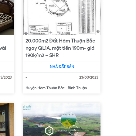
20.000m2 Đất Hàm Thuận Bắc
vài
ngay QL1A, mặt tiền 190m- giá
190k/m2 – SHR
NHÀ ĐẤT BÁN
03/2023
-
23/03/2023
Huyện Hàm Thuận Bắc
-
Bình Thuận