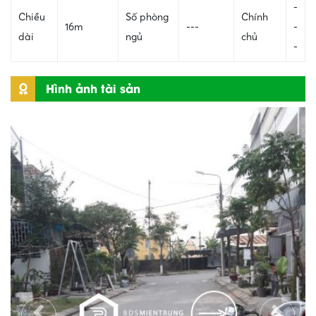
-
Chiều
Số phòng
Chính
16m
---
-
dài
ngủ
chủ
-
Hình ảnh tài sản