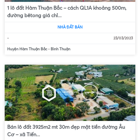
1 lô đất Hàm Thuận Bắc – cách QL1A khoảng 500m,
đường bêtong giá chỉ...
NHÀ ĐẤT BÁN
-
23/03/2023
Huyện Hàm Thuận Bắc
-
Bình Thuận
Bán lô đất 3925m2 mt 30m đẹp mặt tiền đường Âu
Cơ – xã Tiến...