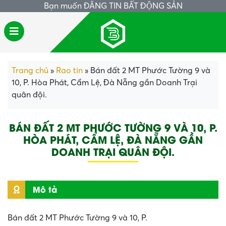
Bạn muốn
ĐĂNG TIN BẤT ĐỘNG SẢN
Trang chủ
»
Rao tin
»
Bán đất 2 MT Phước Tường 9 và
10, P. Hòa Phát, Cẩm Lệ, Đà Nẵng gần Doanh Trại
quân đội.
BÁN ĐẤT 2 MT PHƯỚC TƯỜNG 9 VÀ 10, P.
HÒA PHÁT, CẨM LỆ, ĐÀ NẴNG GẦN
DOANH TRẠI QUÂN ĐỘI.
Mô tả
Bán đất 2 MT Phước Tường 9 và 10, P.