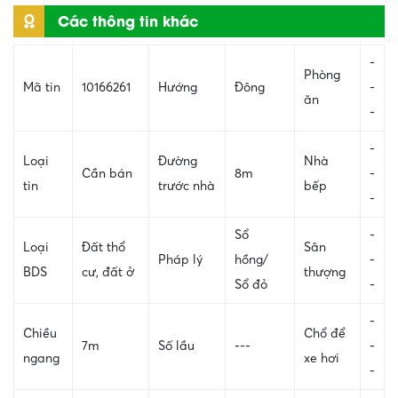
Các thông tin khác
-
Phòng
Mã tin
10166261
Hướng
Đông
-
ăn
-
-
Loại
Đường
Nhà
Cần bán
8m
-
tin
trước nhà
bếp
-
Sổ
-
Loại
Đất thổ
Sân
Pháp lý
hồng/
-
BDS
cư, đất ở
thượng
Sổ đỏ
-
-
Chiều
Chổ để
7m
Số lầu
---
-
ngang
xe hơi
-