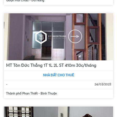
Quận Hải Châu
-
Đà Nẵng
MT Tôn Đức Thắng 1T 1L 2L ST 410m 30c/tháng
NHÀ ĐẤT CHO THUÊ
-
24/03/2023
Thành phố Phan Thiết
-
Bình Thuận