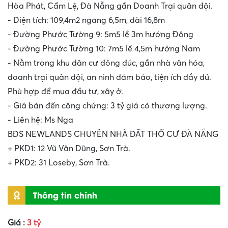
Hòa Phát, Cẩm Lệ, Đà Nẵng gần Doanh Trại quân đội.
- Diện tích: 109,4m2 ngang 6,5m, dài 16,8m
- Đường Phước Tường 9: 5m5 lề 3m hướng Đông
- Đường Phước Tường 10: 7m5 lề 4,5m hướng Nam
- Nằm trong khu dân cư đông đúc, gần nhà văn hóa,
doanh trại quân đội, an ninh đảm bảo, tiện ích đầy đủ.
Phù hợp để mua đầu tư, xây ở.
- Giá bán đến công chứng: 3 tỷ giá có thương lượng.
- Liên hệ: Ms Nga
BĐS NEWLANDS CHUYÊN NHÀ ĐẤT THỔ CƯ ĐÀ NẴNG
+ PKD1: 12 Vũ Văn Dũng, Sơn Trà.
+ PKD2: 31 Loseby, Sơn Trà.
Thông tin chính
Giá :
3 tỷ