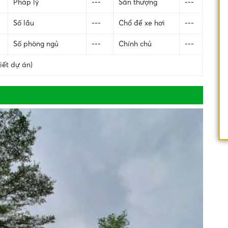
Pháp lý
---
Sân thượng
---
Số lầu
---
Chổ để xe hơi
---
Số phòng ngủ
---
Chính chủ
---
iết dự án)