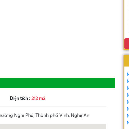
N
N
Diện tích :
212 m2
N
N
hường Nghi Phú, Thành phố Vinh, Nghệ An
N
N