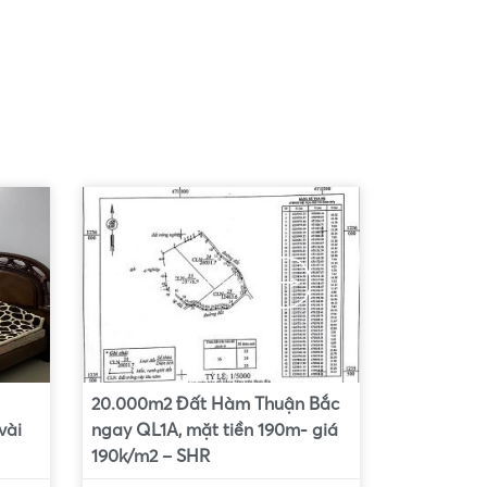
20.000m2 Đất Hàm Thuận Bắc
vài
ngay QL1A, mặt tiền 190m- giá
190k/m2 – SHR