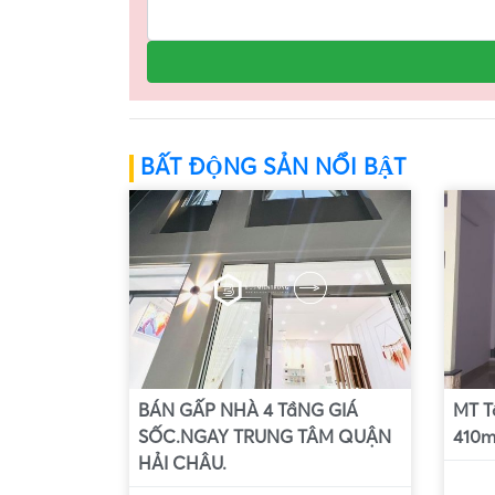
BẤT ĐỘNG SẢN NỔI BẬT
BÁN GẤP NHÀ 4 TầNG GIÁ
MT T
SỐC.NGAY TRUNG TÂM QUẬN
410m
HẢI CHÂU.