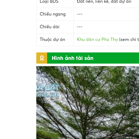
Loại BDS
Đất nền, liền kề, đất dự án
Chiều ngang
---
Chiều dài
---
Thuộc dự án
Khu dân cư Phú Thọ
(xem chi t
Hình ảnh tài sản