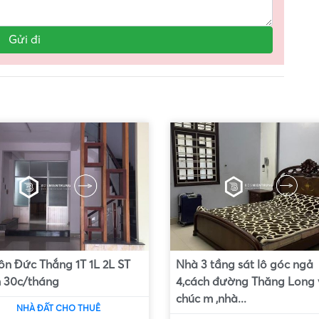
ôn Đức Thắng 1T 1L 2L ST
Nhà 3 tầng sát lô góc ngả
 30c/tháng
4,cách đường Thăng Long 
chúc m ,nhà...
NHÀ ĐẤT CHO THUÊ