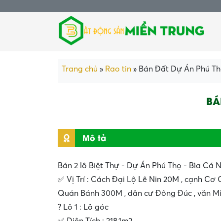
Trang chủ
»
Rao tin
»
Bán Đất Dự Án Phú T
BÁ
Mô tả
Bán 2 lô Biệt Thự - Dự Án Phú Thọ - Bìa Cá 
✅ Vị Trí : Cách Đại Lộ Lê Nin 20M , cạnh Cơ
Quán Bánh 300M , dân cư Đông Đúc , văn Min
? Lô 1 : Lô góc