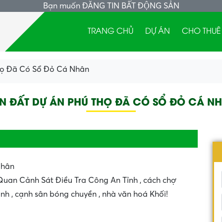
Bạn muốn
ĐĂNG TIN BẤT ĐỘNG SẢN
TRANG CHỦ
DỰ ÁN
CHO THUÊ
họ Đã Có Sổ Đỏ Cá Nhân
N ĐẤT DỰ ÁN PHÚ THỌ ĐÃ CÓ SỔ ĐỎ CÁ N
Nhân
 Quan Cảnh Sát Điều Tra Công An Tỉnh , cách chợ
h , cạnh sân bóng chuyền , nhà văn hoá Khối!