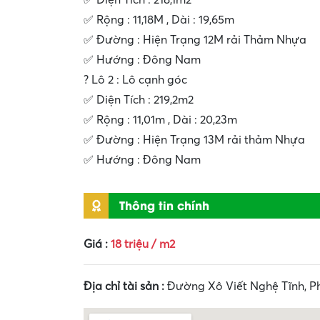
✅ Diện Tích : 218,1m2
✅ Rộng : 11,18M , Dài : 19,65m
✅ Đường : Hiện Trạng 12M rải Thảm Nhựa
✅ Hướng : Đông Nam
? Lô 2 : Lô cạnh góc
✅ Diện Tích : 219,2m2
✅ Rộng : 11,01m , Dài : 20,23m
✅ Đường : Hiện Trạng 13M rải thảm Nhựa
✅ Hướng : Đông Nam
Thông tin chính
Giá :
18 triệu / m2
Địa chỉ tài sản :
Đường Xô Viết Nghệ Tĩnh, P