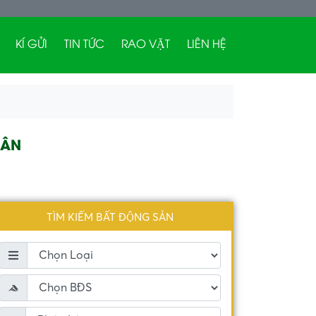
KÍ GỬI
TIN TỨC
RAO VẶT
LIÊN HỆ
HÂN
TÌM KIẾM BẤT ĐỘNG SẢN