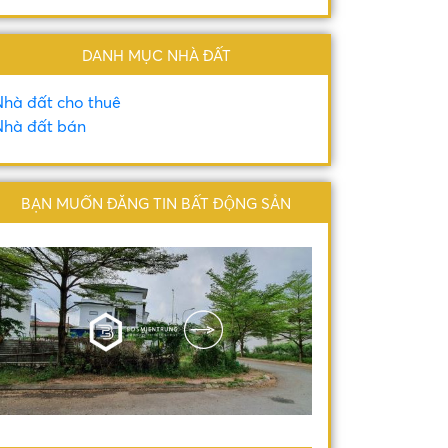
DANH MỤC NHÀ ĐẤT
hà đất cho thuê
hà đất bán
BẠN MUỐN ĐĂNG TIN BẤT ĐỘNG SẢN