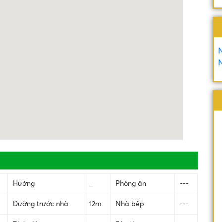
N
N
Hướng
_
Phòng ăn
---
Đường trước nhà
12m
Nhà bếp
---