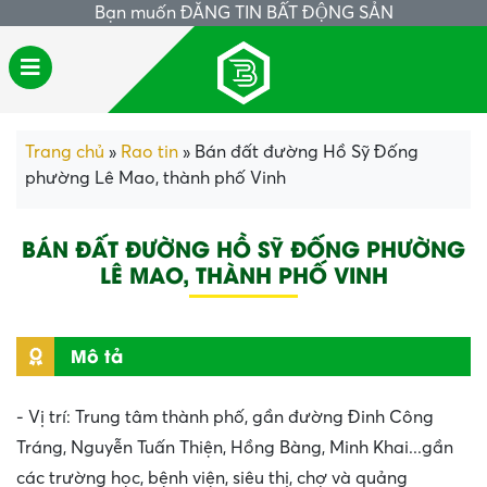
Bạn muốn
ĐĂNG TIN BẤT ĐỘNG SẢN
Trang chủ
»
Rao tin
»
Bán đất đường Hồ Sỹ Đống
phường Lê Mao, thành phố Vinh
BÁN ĐẤT ĐƯỜNG HỒ SỸ ĐỐNG PHƯỜNG
LÊ MAO, THÀNH PHỐ VINH
Mô tả
- Vị trí: Trung tâm thành phố, gần đường Đinh Công
Tráng, Nguyễn Tuấn Thiện, Hồng Bàng, Minh Khai...gần
các trường học, bệnh viện, siêu thị, chợ và quảng