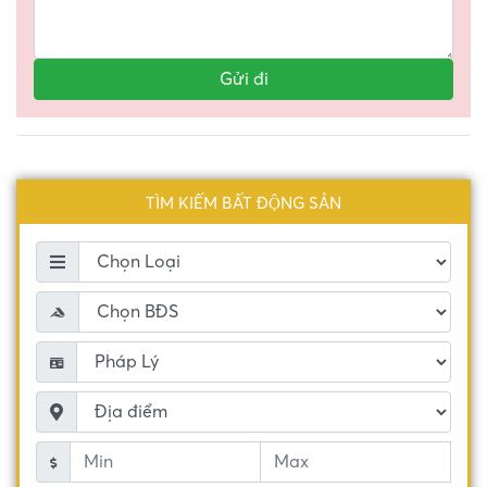
TÌM KIẾM BẤT ĐỘNG SẢN