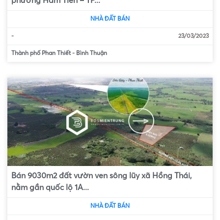
phường Hàm Tiến – TP...
NHÀ ĐẤT BÁN
-
23/03/2023
Thành phố Phan Thiết
-
Bình Thuận
Bán 9030m2 đất vườn ven sông lũy xã Hồng Thái,
nằm gần quốc lộ 1A...
NHÀ ĐẤT BÁN