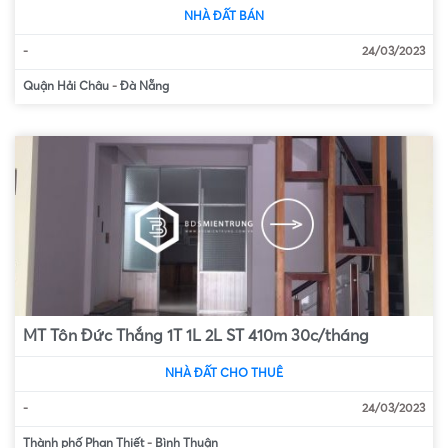
NHÀ ĐẤT BÁN
-
24/03/2023
Quận Hải Châu
-
Đà Nẵng
MT Tôn Đức Thắng 1T 1L 2L ST 410m 30c/tháng
NHÀ ĐẤT CHO THUÊ
-
24/03/2023
Thành phố Phan Thiết
-
Bình Thuận