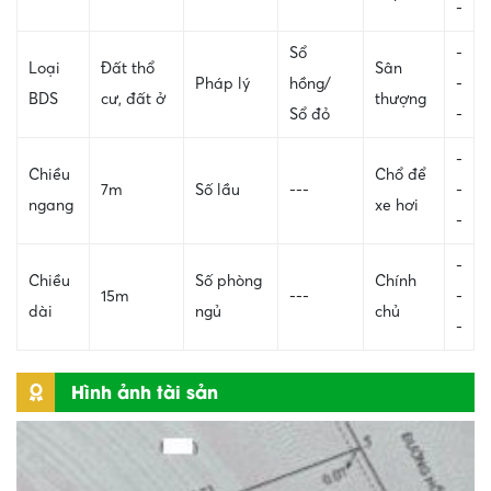
-
Sổ
-
Loại
Đất thổ
Sân
Pháp lý
hồng/
-
BDS
cư, đất ở
thượng
Sổ đỏ
-
-
Chiều
Chổ để
7m
Số lầu
---
-
ngang
xe hơi
-
-
Chiều
Số phòng
Chính
15m
---
-
dài
ngủ
chủ
-
Hình ảnh tài sản