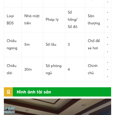
-
Sổ
-
Loại
Nhà mặt
Sân
Pháp lý
hồng/
-
BDS
tiền
thượng
Sổ đỏ
-
-
Chiều
Chổ để
5m
Số lầu
3
-
ngang
xe hơi
-
-
Chiều
Số phòng
Chính
20m
4
-
dài
ngủ
chủ
-
Hình ảnh tài sản