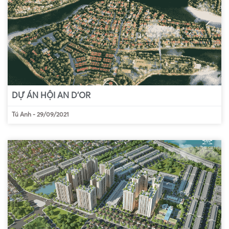
DỰ ÁN HỘI AN D’OR
Tú Anh
-
29/09/2021