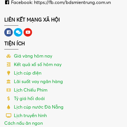
Facebook: https://fb.com/bdsmientrung.com.vn
LIÊN KẾT MẠNG XÃ HỘI
TIỆN ÍCH
Giá vàng hôm nay
Kết quả xổ số hôm nay
Lịch cúp điện
Lãi suất vay ngân hàng
Lịch Chiếu Phim
Tỷ giá hối đoái
Lịch cúp nước Đà Nẵng
Lịch truyền hình
Cách nấu ăn ngon