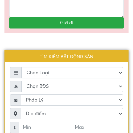
TÌM KIẾM BẤT ĐỘNG SẢN