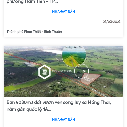
phường Hàm Tiến – TP...
NHÀ ĐẤT BÁN
-
23/03/2023
Thành phố Phan Thiết
-
Bình Thuận
Bán 9030m2 đất vườn ven sông lũy xã Hồng Thái,
nằm gần quốc lộ 1A...
NHÀ ĐẤT BÁN