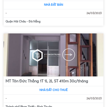
NHÀ ĐẤT BÁN
-
24/03/2023
Quận Hải Châu
-
Đà Nẵng
MT Tôn Đức Thắng 1T 1L 2L ST 410m 30c/tháng
NHÀ ĐẤT CHO THUÊ
-
24/03/2023
Thành phố Phan Thiết
-
Bình Thuận