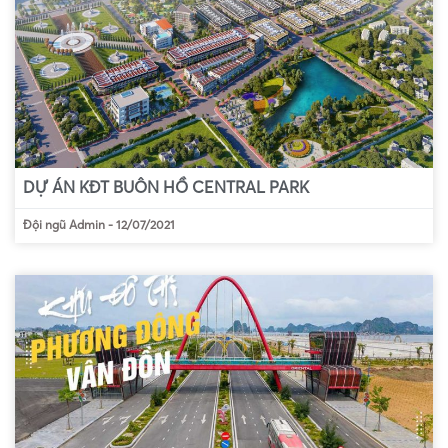
DỰ ÁN KĐT BUÔN HỒ CENTRAL PARK
Đội ngũ Admin
-
12/07/2021