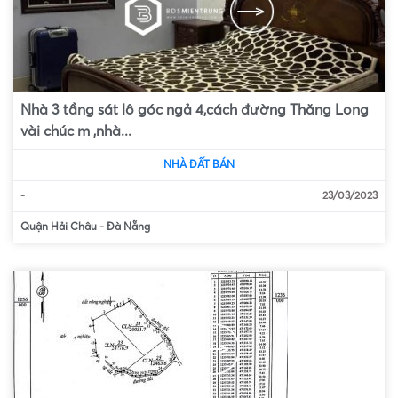
Nhà 3 tầng sát lô góc ngả 4,cách đường Thăng Long
vài chúc m ,nhà...
NHÀ ĐẤT BÁN
-
23/03/2023
Quận Hải Châu
-
Đà Nẵng