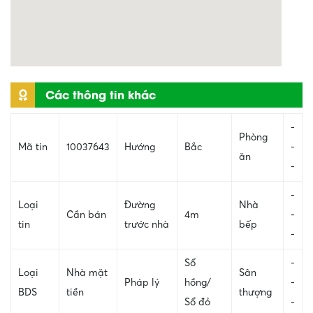
Các thông tin khác
-
Phòng
Mã tin
10037643
Hướng
Bắc
-
ăn
-
-
Loại
Đường
Nhà
Cần bán
4m
-
tin
trước nhà
bếp
-
Sổ
-
Loại
Nhà mặt
Sân
Pháp lý
hồng/
-
BDS
tiền
thượng
Sổ đỏ
-