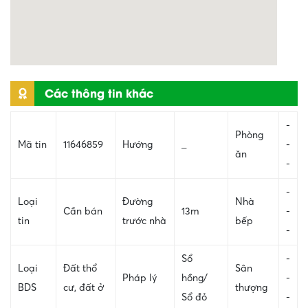
Các thông tin khác
-
Phòng
Mã tin
11646859
Hướng
_
-
ăn
-
-
Loại
Đường
Nhà
Cần bán
13m
-
tin
trước nhà
bếp
-
Sổ
-
Loại
Đất thổ
Sân
Pháp lý
hồng/
-
BDS
cư, đất ở
thượng
Sổ đỏ
-