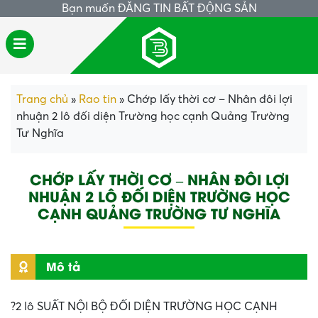
Bạn muốn
ĐĂNG TIN BẤT ĐỘNG SẢN
Trang chủ
»
Rao tin
»
Chớp lấy thời cơ – Nhân đôi lợi
nhuận 2 lô đối diện Trường học cạnh Quảng Trường
Tư Nghĩa
CHỚP LẤY THỜI CƠ – NHÂN ĐÔI LỢI
NHUẬN 2 LÔ ĐỐI DIỆN TRƯỜNG HỌC
CẠNH QUẢNG TRƯỜNG TƯ NGHĨA
Mô tả
?2 lô SUẤT NỘI BỘ ĐỐI DIỆN TRƯỜNG HỌC CẠNH