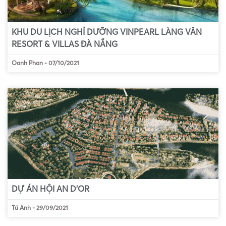
KHU DU LỊCH NGHỈ DƯỠNG VINPEARL LÀNG VÂN
RESORT & VILLAS ĐÀ NẴNG
Oanh Phan
-
07/10/2021
DỰ ÁN HỘI AN D’OR
Tú Anh
-
29/09/2021