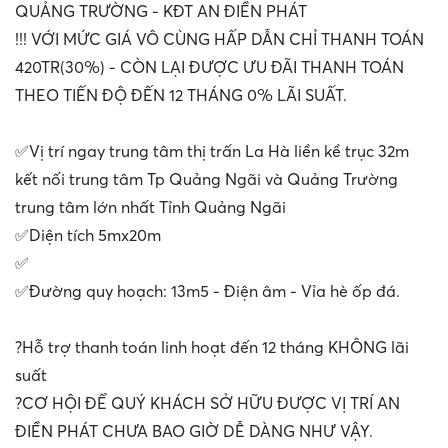
QUẢNG TRƯỜNG - KĐT AN ĐIỀN PHÁT
!!! VỚI MỨC GIÁ VÔ CÙNG HẤP DẪN CHỈ THANH TOÁN
420TR(30%) - CÒN LẠI ĐƯỢC ƯU ĐÃI THANH TOÁN
THEO TIẾN ĐỘ ĐẾN 12 THÁNG 0% LÃI SUẤT.
✅Vị trí ngay trung tâm thị trấn La Hà liền kề trục 32m
kết nối trung tâm Tp Quảng Ngãi và Quảng Trường
trung tâm lớn nhất Tỉnh Quảng Ngãi
✅Diện tích 5mx20m
✅
✅Đường quy hoạch: 13m5 - Điện âm - Vỉa hè ốp đá.
?Hỗ trợ thanh toán linh hoạt đến 12 tháng KHÔNG lãi
suất
?CƠ HỘI ĐỂ QUÝ KHÁCH SỞ HỮU ĐƯỢC VỊ TRÍ AN
ĐIỀN PHÁT CHƯA BAO GIỜ DỄ DÀNG NHƯ VẬY.