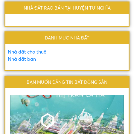
NHÀ ĐẤT RAO BÁN TẠI HUYỆN TƯ NGHĨA
DANH MỤC NHÀ ĐẤT
Nhà đất cho thuê
Nhà đất bán
BẠN MUỐN ĐĂNG TIN BẤT ĐỘNG SẢN