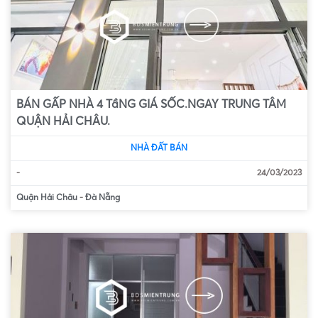
BÁN GẤP NHÀ 4 TầNG GIÁ SỐC.NGAY TRUNG TÂM
QUẬN HẢI CHÂU.
NHÀ ĐẤT BÁN
-
24/03/2023
Quận Hải Châu
-
Đà Nẵng