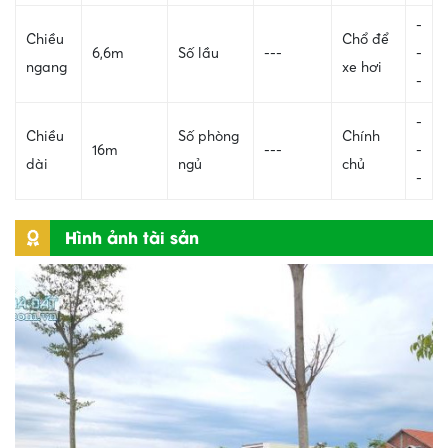
-
Chiều
Chổ để
6,6m
Số lầu
---
-
ngang
xe hơi
-
-
Chiều
Số phòng
Chính
16m
---
-
dài
ngủ
chủ
-
Hình ảnh tài sản